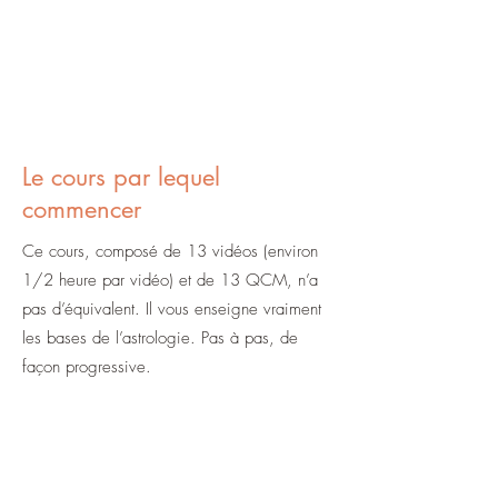
Le cours par lequel
commencer
Ce cours, composé de 13 vidéos (environ
1/2 heure par vidéo) et de 13 QCM, n’a
pas d’équivalent. Il vous enseigne vraiment
les bases de l’astrologie. Pas à pas, de
façon progressive.
Ces vidéos sont denses. Il faudra les
travailler, prendre des notes, appliquer
chaque notion sur vos thèmes.
Si vous êtes prêt à « bosser », avec ces 13