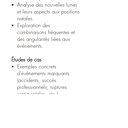
Analyse des nouvelles lunes
et leurs aspects aux positions
natales. ​
Exploration des
combinaisons fréquentes et
des angularités liées aux
événements. ​
Études de cas
:
Exemples concrets
d'événements marquants
(accidents, succès
professionnels, ruptures
sentimentales, etc.).
Analyse détaillée des thèmes
astrologiques pour illustrer
les concepts.
Ce que vous apprendrez :