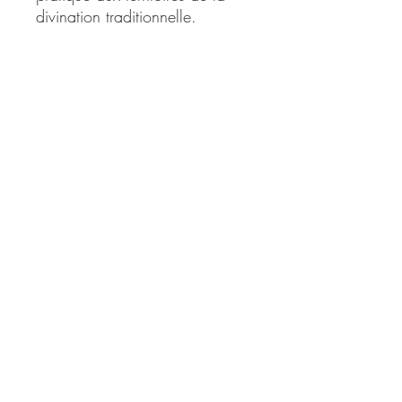
divination traditionnelle.
Généralement achetés
ensemble