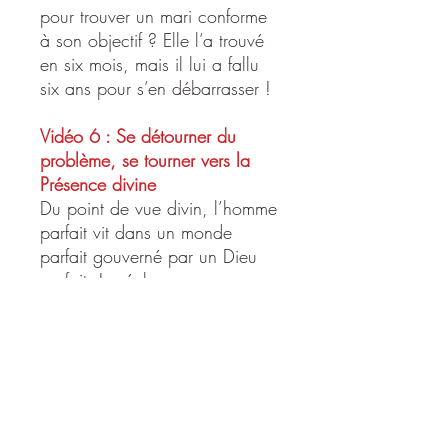
pour trouver un mari conforme
à son objectif ? Elle l’a trouvé
en six mois, mais il lui a fallu
six ans pour s’en débarrasser !
Vidéo 6 : Se détourner du
problème, se tourner vers la
Présence divine
Du point de vue divin, l’homme
parfait vit dans un monde
parfait gouverné par un Dieu
parfait. Le réel ne cesse pas
d’être, même quand nous le
percevons de manière
incomplète et imparfaite.
Comment ne pas être dupe de
ce mauvais théâtre qu’est
l’expérience humaine ? Et
comment s’aligner sur la