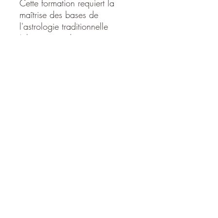
Cette formation requiert la
maîtrise des bases de
l'astrologie traditionnelle
(planètes, zodiaque, maisons,
aspects, maîtres des maisons)
telles qu'elles sont exposées
dans le livre "Clé de
l'astrologue efficace" de Denis
Labouré, éd. Éditions
Spiritualité Occidentale.
Ne manquez pas cette
occasion unique d'apprendre
l'astrologie horaire et de
décrypter les mystères du ciel
en temps réel. Inscrivez-vous
dès maintenant et démarrez
votre incroyable aventure !