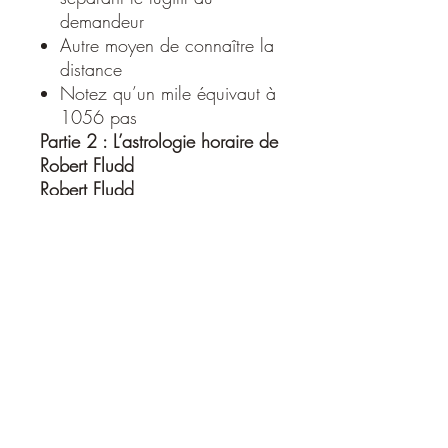
demandeur
Autre moyen de connaître la
distance
Notez qu’un mile équivaut à
1056 pas
Partie 2 : L’astrologie horaire de
Robert Fludd
Robert Fludd
Esquisse d’une biographie
Quelques mots sur l’œuvre
Histoire du macrocosme et
du microcosme
Recherche du voleur et de
l’objet volé
I. Certitude de cette partie
de l’astrologie
II. Questions relatives au
voleur et à l’objet volé