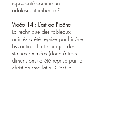
représenté comme un
adolescent imberbe ?
Vidéo 14 : L’art de l’icône
La technique des tableaux
animés a été reprise par l’icône
byzantine. La technique des
statues animées (donc à trois
dimensions) a été reprise par le
christianisme latin. C’est la
raison pour laquelle les fidèles
leur accordent un tel respect.
Vidéo 15 : Fondements
bibliques de la guérison
spirituelle
Le mot « miracle » n’existe pas
dans les Evangiles. Par
exemple, l’Evangile de Jean