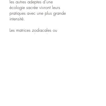
les autres adeptes d’une
écologie sacrée vivront leurs
pratiques avec une plus grande
intensité.
Les matrices zodiacales ou
comment combiner planètes,
signes et maisons.
L’Ascendant a toujours été le
point le plus important d’un
thème. Pour des raisons
pratiques, le Soleil a pris sa
place dans les années 1910-
1930 sous l’influence de
l’astrologue Alan Léo et des
journaux populaires français.
Avec l’aide de l’Ascendant et